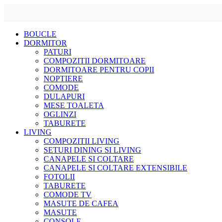
Skip
BOUCLE
to
DORMITOR
content
PATURI
COMPOZITII DORMITOARE
DORMITOARE PENTRU COPII
NOPTIERE
COMODE
DULAPURI
MESE TOALETA
OGLINZI
TABURETE
LIVING
COMPOZITII LIVING
SETURI DINING SI LIVING
CANAPELE SI COLTARE
CANAPELE SI COLTARE EXTENSIBILE
FOTOLII
TABURETE
COMODE TV
MASUTE DE CAFEA
MASUTE
CONSOLE