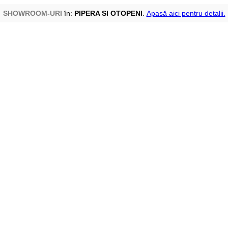
SHOWROOM-URI
în:
PIPERA SI OTOPENI
.
Apasă aici pentru detalii.