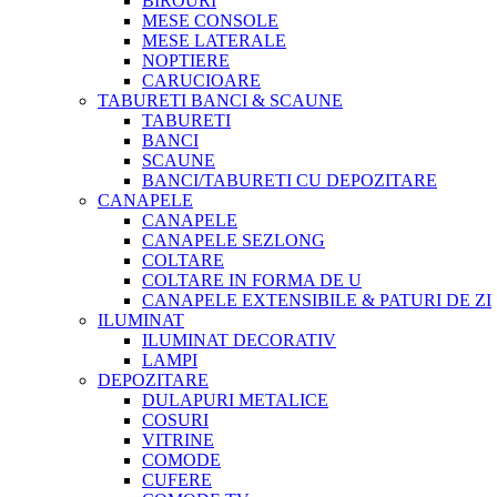
BIROURI
MESE CONSOLE
MESE LATERALE
NOPTIERE
CARUCIOARE
TABURETI BANCI & SCAUNE
TABURETI
BANCI
SCAUNE
BANCI/TABURETI CU DEPOZITARE
CANAPELE
CANAPELE
CANAPELE SEZLONG
COLTARE
COLTARE IN FORMA DE U
CANAPELE EXTENSIBILE & PATURI DE ZI
ILUMINAT
ILUMINAT DECORATIV
LAMPI
DEPOZITARE
DULAPURI METALICE
COSURI
VITRINE
COMODE
CUFERE