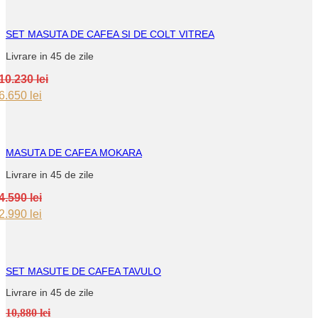
was:
is:
7.160 lei.
4.650 lei.
SET MASUTA DE CAFEA SI DE COLT VITREA
Livrare in 45 de zile
10.230
lei
Original
Current
6.650
lei
price
price
was:
is:
10.230 lei.
6.650 lei.
MASUTA DE CAFEA MOKARA
Livrare in 45 de zile
4.590
lei
Original
Current
2.990
lei
price
price
was:
is:
4.590 lei.
2.990 lei.
SET MASUTE DE CAFEA TAVULO
Livrare in 45 de zile
10,880 lei