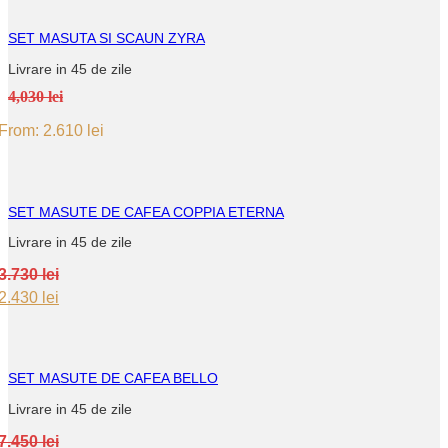
SET MASUTA SI SCAUN ZYRA
Livrare in 45 de zile
4,030 lei
From:
2.610
lei
SET MASUTE DE CAFEA COPPIA ETERNA
Livrare in 45 de zile
3.730
lei
Original
Current
2.430
lei
price
price
was:
is:
3.730 lei.
2.430 lei.
SET MASUTE DE CAFEA BELLO
Livrare in 45 de zile
7.450
lei