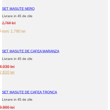
2.260 lei.
1.470 lei.
SET MASUTE NERO
Livrare in 45 de zile
2,760 lei
From:
1.790
lei
SET MASUTE DE CAFEA MARANZA
Livrare in 45 de zile
4.030
lei
Original
Current
2.610
lei
price
price
was:
is:
4.030 lei.
2.610 lei.
SET MASUTE DE CAFEA TRONCA
Livrare in 45 de zile
9.900
lei