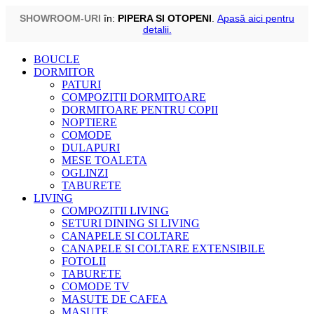
SHOWROOM-URI
în:
PIPERA SI OTOPENI
.
Apasă aici pentru
detalii.
Skip
BOUCLE
to
DORMITOR
content
PATURI
COMPOZITII DORMITOARE
DORMITOARE PENTRU COPII
NOPTIERE
COMODE
DULAPURI
MESE TOALETA
OGLINZI
TABURETE
LIVING
COMPOZITII LIVING
SETURI DINING SI LIVING
CANAPELE SI COLTARE
CANAPELE SI COLTARE EXTENSIBILE
FOTOLII
TABURETE
COMODE TV
MASUTE DE CAFEA
MASUTE