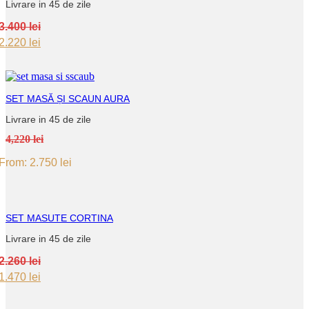
Livrare in 45 de zile
3.400
lei
Original
Current
2.220
lei
price
price
was:
is:
3.400 lei.
2.220 lei.
SET MASĂ ȘI SCAUN AURA
Livrare in 45 de zile
4,220 lei
From:
2.750
lei
SET MASUTE CORTINA
Livrare in 45 de zile
2.260
lei
Original
Current
1.470
lei
price
price
was:
is: