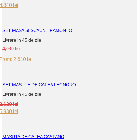
Original
Current
4.840
lei
price
price
was:
is:
7.450 lei.
4.840 lei.
SET MASA SI SCAUN TRAMONTO
Livrare in 45 de zile
4,030 lei
From:
2.610
lei
SET MASUTE DE CAFEA LEGNORO
Livrare in 45 de zile
9.120
lei
Original
Current
5.930
lei
price
price
was:
is:
9.120 lei.
5.930 lei.
MASUTA DE CAFEA CASTANO