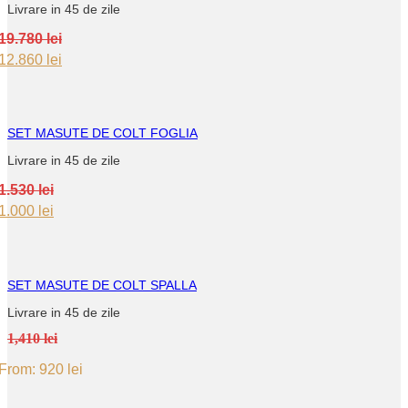
Livrare in 45 de zile
19.780
lei
Original
Current
12.860
lei
price
price
was:
is:
19.780 lei.
12.860 lei.
SET MASUTE DE COLT FOGLIA
Livrare in 45 de zile
1.530
lei
Original
Current
1.000
lei
price
price
was:
is:
1.530 lei.
1.000 lei.
SET MASUTE DE COLT SPALLA
Livrare in 45 de zile
1,410 lei
From:
920
lei