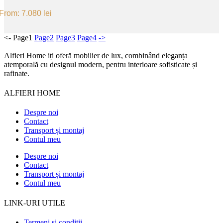
From:
7.080
lei
<-
Page
1
Page
2
Page
3
Page
4
->
Alfieri Home iți oferă mobilier de lux, combinând eleganța
atemporală cu designul modern, pentru interioare sofisticate și
rafinate.
ALFIERI HOME
Despre noi
Contact
Transport și montaj
Contul meu
Despre noi
Contact
Transport și montaj
Contul meu
LINK-URI UTILE
Termeni și condiții