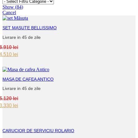
Show
(
84
)
Cancel
SET MASUTE BELLISSIMO
Livrare in 45 de zile
6.910
lei
Original
Current
4.510
lei
price
price
was:
is:
6.910 lei.
4.510 lei.
MASA DE CAFEA ANTICO
Livrare in 45 de zile
5.120
lei
Original
Current
3.330
lei
price
price
was:
is:
5.120 lei.
3.330 lei.
CARUCIOR DE SERVICIU ROLARIO