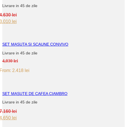
Livrare in 45 de zile
4.630
lei
Original
Current
3.010
lei
price
price
was:
is:
4.630 lei.
3.010 lei.
SET MASUTA SI SCAUNE CONVIVO
Livrare in 45 de zile
4,030 lei
From:
2.418
lei
SET MASUTE DE CAFEA CIAMBRO
Livrare in 45 de zile
7.160
lei
Original
Current
4.650
lei
price
price