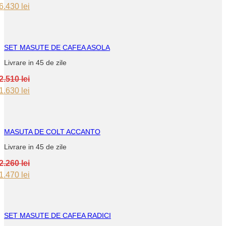
Original
Current
6.430
lei
price
price
was:
is:
9.900 lei.
6.430 lei.
SET MASUTE DE CAFEA ASOLA
Livrare in 45 de zile
2.510
lei
Original
Current
1.630
lei
price
price
was:
is:
2.510 lei.
1.630 lei.
MASUTA DE COLT ACCANTO
Livrare in 45 de zile
2.260
lei
Original
Current
1.470
lei
price
price
was:
is:
2.260 lei.
1.470 lei.
SET MASUTE DE CAFEA RADICI