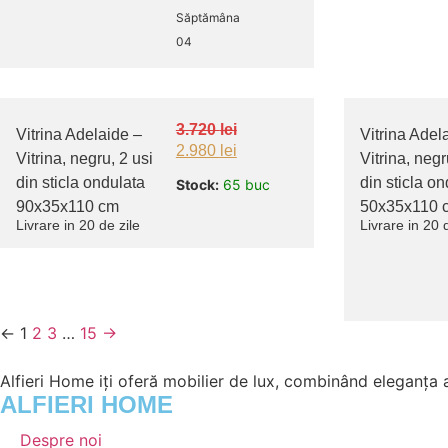
Săptămâna
04
3.720
lei
Vitrina Adelaide –
Vitrina Adel
2.980
lei
Vitrina, negru, 2 usi
Vitrina, negr
din sticla ondulata
din sticla on
Stock:
65 buc
90x35x110 cm
50x35x110 
Livrare in 20 de zile
Livrare in 20 
<-
1
2
3
…
15
->
Alfieri Home iți oferă mobilier de lux, combinând eleganța 
ALFIERI HOME
Despre noi