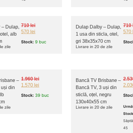
710
lei
710
 – Dulap,
Dulap Dalby – Dulap,
570
lei
570
otel, alb
1 usa din sticla, otel,
m
gri 38x35x70 cm
Stock:
9 buc
Stoc
de zile
Livrare in 20 de zile
1.960
lei
2.5
isbane –
Bancă TV Brisbane –
1.570
lei
2.0
uși din
Bancă TV, 3 uși din
alb
sticlă, oțel, negru
Stock:
39 buc
Stoc
cm
130x40x55 cm
Următ
de zile
Livrare in 20 de zile
Stock
Săpt
45