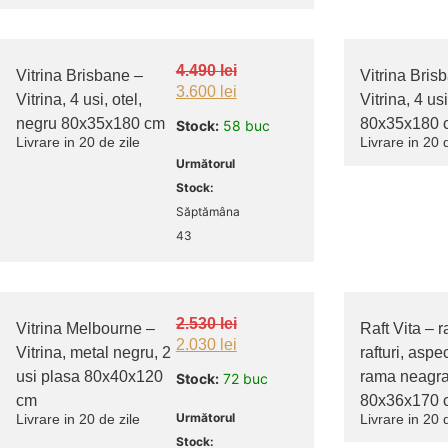
4.490
lei
Vitrina Brisbane –
Vitrina Bris
3.600
lei
Vitrina, 4 usi, otel,
Vitrina, 4 usi
negru 80x35x180 cm
80x35x180 
Stock:
58 buc
Livrare in 20 de zile
Livrare in 20 
Următorul
Stock:
Săptămâna
43
2.530
lei
Vitrina Melbourne –
Raft Vita – ra
2.030
lei
Vitrina, metal negru, 2
rafturi, aspec
usi plasa 80x40x120
rama neagr
Stock:
72 buc
cm
80x36x170 
Următorul
Livrare in 20 de zile
Livrare in 20 
Stock: