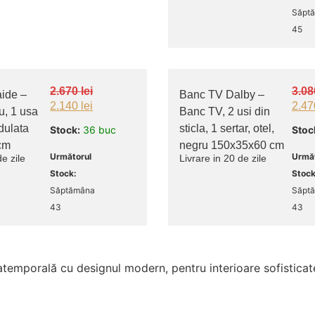
Săpt
45
2.670
lei
3.0
aide –
Banc TV Dalby –
2.140
lei
2.4
u, 1 usa
Banc TV, 2 usi din
dulata
sticla, 1 sertar, otel,
Stock:
36 buc
Stoc
cm
negru 150x35x60 cm
Următorul
Următ
de zile
Livrare in 20 de zile
Stock:
Stock
Săptămâna
Săpt
43
43
atemporală cu designul modern, pentru interioare sofisticate