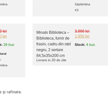
ămâna
Săptămâna
43
80
lei
3.000
lei
Minato Biblioteca –
70
lei
1.950
lei
Biblioteca, furnir de
frasin, cadru din oțel
k:
29 buc
Stock:
4 buc
negru, 2 sertare
orul
84,5x35x200 cm
:
Livrare in 20 de zile
ămâna
 și rafinate.