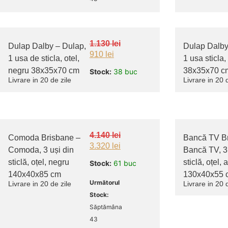
1.130
lei
Dulap Dalby – Dulap,
Dulap Dalby
910
lei
1 usa de sticla, otel,
1 usa sticla, 
negru 38x35x70 cm
38x35x70 c
Stock:
38 buc
Livrare in 20 de zile
Livrare in 20 
4.140
lei
Comoda Brisbane –
Bancă TV Br
3.320
lei
Comoda, 3 uși din
Bancă TV, 3 
sticlă, oțel, negru
sticlă, oțel, 
Stock:
61 buc
140x40x85 cm
130x40x55 
Următorul
Livrare in 20 de zile
Livrare in 20 
Stock:
Săptămâna
43