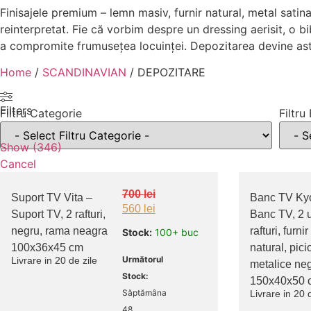
Finisajele premium – lemn masiv, furnir natural, metal sati
reinterpretat. Fie că vorbim despre un dressing aerisit, o
a compromite frumusețea locuinței. Depozitarea devine astfe
Home
/
SCANDINAVIAN
/ DEPOZITARE
Filters
Filtru Categorie
Filtru
Show
(
346
)
Cancel
700
lei
Suport TV Vita –
Banc TV Kyo
560
lei
Suport TV, 2 rafturi,
Banc TV, 2 u
negru, rama neagra
rafturi, furnir
Stock:
100+ buc
100x36x45 cm
natural, pici
Următorul
Livrare in 20 de zile
metalice ne
Stock:
150x40x50 
Săptămâna
Livrare in 20 
48