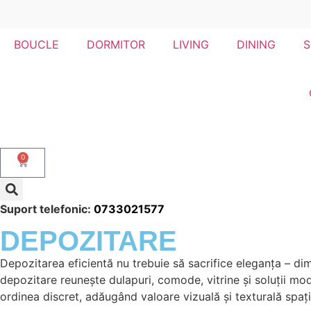
BOUCLE
DORMITOR
LIVING
DINING
S
0
Suport telefonic:
0733021577
DEPOZITARE
Depozitarea eficientă nu trebuie să sacrifice eleganța – dim
depozitare reunește dulapuri, comode, vitrine și soluții mo
ordinea discret, adăugând valoare vizuală și texturală spați