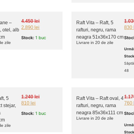
4.450
lei
1.0
bane –
Raft Vita – Raft, 5
2.890
lei
830
, otel, alb
rafturi, negru, rama
cm
neagra 51x36x170 cm
Stock:
1 buc
Stoc
de zile
Livrare in 20 de zile
Următ
Stock
Săpt
48
1.240
lei
1.1
ft, 5
Raft Vita – Raft oval, 4
810
lei
760
t stejar,
rafturi, negru, rama
a
neagra 85x36x111 cm
Stock:
1 buc
Stoc
Livrare in 20 de zile
cm
Următ
de zile
Stock