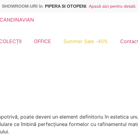
SHOWROOM-URI
în:
PIPERA SI OTOPENI
.
Apasă aici pentru detalii.
CANDINAVIAN
COLECȚII
OFFICE
Summer Sale -40%
Contac
potrivă, poate deveni un element definitoriu în estetica unui
dulare ce îmbină perfecțiunea formelor cu rafinamentul mate
ului.