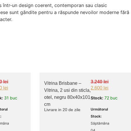
os într-un design coerent, contemporan sau clasic
 piese sunt gândite pentru a răspunde nevoilor moderne fără
acter.
90
lei
3.240
lei
Vitrina Brisbane –
00
lei
2.600
lei
Vitrina, 2 usi din sticla,
otel, negru 80x40x101
k:
31 buc
Stock:
72 buc
cm
orul
Următorul
Livrare in 20 de zile
:
Stock:
ămâna
Săptămâna
04