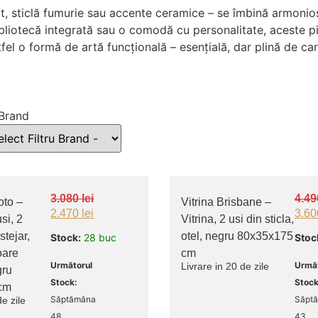
nat, sticlă fumurie sau accente ceramice – se îmbină armoni
 bibliotecă integrată sau o comodă cu personalitate, aceste
l o formă de artă funcțională – esențială, dar plină de car
 Brand
3.080
lei
4.4
to –
Vitrina Brisbane –
2.470
lei
3.6
si, 2
Vitrina, 2 usi din sticla,
 stejar,
otel, negru 80x35x175
Stock:
28 buc
Stoc
oare
cm
Următorul
Următ
Livrare in 20 de zile
gru
Stock:
Stock
cm
Săptămâna
Săpt
de zile
48
43