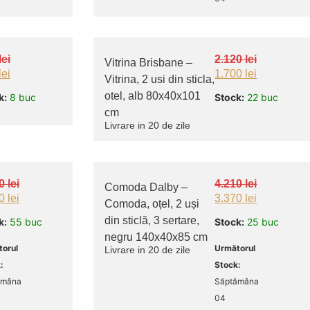
lei
2.120
lei
Vitrina Brisbane –
lei
1.700
lei
Vitrina, 2 usi din sticla,
otel, alb 80x40x101
k:
8 buc
Stock:
22 buc
cm
Livrare in 20 de zile
30
lei
4.210
lei
Comoda Dalby –
30
lei
3.370
lei
Comoda, oțel, 2 uși
din sticlă, 3 sertare,
k:
55 buc
Stock:
25 buc
negru 140x40x85 cm
orul
Următorul
Livrare in 20 de zile
:
Stock:
ămâna
Săptămâna
04