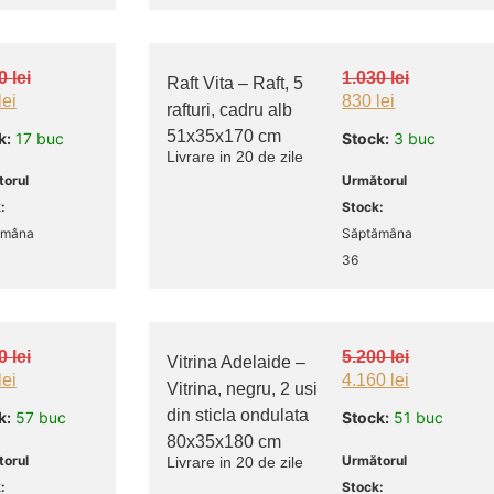
30
lei
1.030
lei
Raft Vita – Raft, 5
lei
830
lei
rafturi, cadru alb
51x35x170 cm
k:
17 buc
Stock:
3 buc
Livrare in 20 de zile
orul
Următorul
:
Stock:
ămâna
Săptămâna
36
70
lei
5.200
lei
Vitrina Adelaide –
lei
4.160
lei
Vitrina, negru, 2 usi
din sticla ondulata
k:
57 buc
Stock:
51 buc
80x35x180 cm
orul
Următorul
Livrare in 20 de zile
:
Stock: