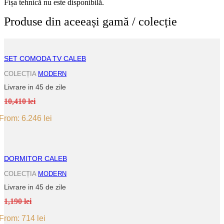
Fișa tehnică nu este disponibilă.
Produse din aceeași gamă / colecție
SET COMODA TV CALEB
COLECȚIA
MODERN
Livrare in 45 de zile
10,410 lei
From:
6.246
lei
DORMITOR CALEB
COLECȚIA
MODERN
Livrare in 45 de zile
1,190 lei
From:
714
lei