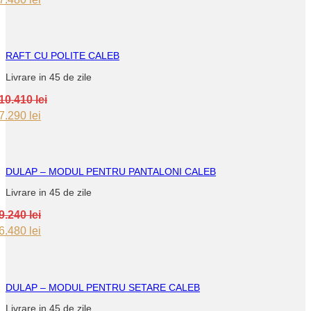
price
price
was:
is:
10.700 lei.
7.480 lei.
RAFT CU POLITE CALEB
Livrare in 45 de zile
10.410
lei
Original
Current
7.290
lei
price
price
was:
is:
10.410 lei.
7.290 lei.
DULAP – MODUL PENTRU PANTALONI CALEB
Livrare in 45 de zile
9.240
lei
Original
Current
6.480
lei
price
price
was:
is:
9.240 lei.
6.480 lei.
DULAP – MODUL PENTRU SETARE CALEB
Livrare in 45 de zile