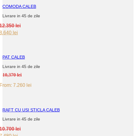
COMODA CALEB
Livrare in 45 de zile
12.350
lei
Original
Current
8.640
lei
price
price
was:
is:
12.350 lei.
8.640 lei.
PAT CALEB
Livrare in 45 de zile
10,370 lei
From:
7.260
lei
RAFT CU USI STICLA CALEB
Livrare in 45 de zile
10.700
lei
Original
Current
7.480
lei