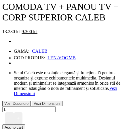
COMODA TV + PANOU TV +
CORP SUPERIOR CALEB
Original
Current
13.280
lei
9.300
lei
price
price
was:
is:
13.280 lei.
9.300 lei.
GAMA:
CALEB
COD PRODUS:
LEN-VOGMB
Setul Caleb este o soluție elegantă și funcțională pentru a
organiza și expune echipamentele multimedia. Designul
modern și minimalist se integrează armonios în orice stil de
interior, adăugând o notă de rafinament și sofisticare.
Vezi
Dimensiuni
Vezi Descriere
Vezi Dimensiuni
COMODA
TV
-
+
+
PANOU
Add to cart