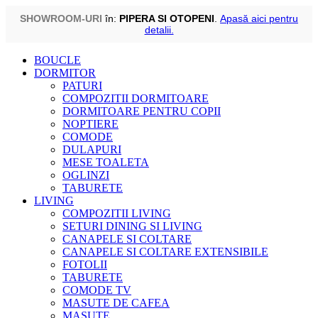
SHOWROOM-URI
în:
PIPERA SI OTOPENI
.
Apasă aici pentru
detalii.
Skip
BOUCLE
to
DORMITOR
content
PATURI
COMPOZITII DORMITOARE
DORMITOARE PENTRU COPII
NOPTIERE
COMODE
DULAPURI
MESE TOALETA
OGLINZI
TABURETE
LIVING
COMPOZITII LIVING
SETURI DINING SI LIVING
CANAPELE SI COLTARE
CANAPELE SI COLTARE EXTENSIBILE
FOTOLII
TABURETE
COMODE TV
MASUTE DE CAFEA
MASUTE