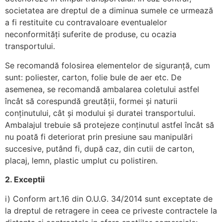
societatea are dreptul de a diminua sumele ce urmează
a fi restituite cu contravaloare eventualelor
neconformități suferite de produse, cu ocazia
transportului.
Se recomandă folosirea elementelor de siguranță, cum
sunt: poliester, carton, folie bule de aer etc. De
asemenea, se recomandă ambalarea coletului astfel
încât să corespundă greutății, formei și naturii
conținutului, cât și modului și duratei transportului.
Ambalajul trebuie să protejeze conținutul astfel încât să
nu poată fi deteriorat prin presiune sau manipulări
succesive, putând fi, după caz, din cutii de carton,
placaj, lemn, plastic umplut cu polistiren.
2. Exceptii
i) Conform art.16 din O.U.G. 34/2014 sunt exceptate de
la dreptul de retragere in ceea ce priveste contractele la