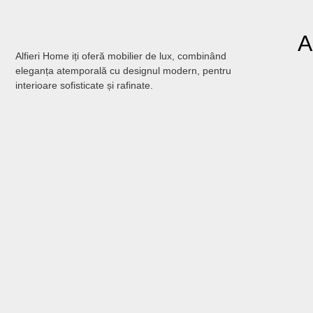
A
Alfieri Home iți oferă mobilier de lux, combinând
eleganța atemporală cu designul modern, pentru
interioare sofisticate și rafinate.