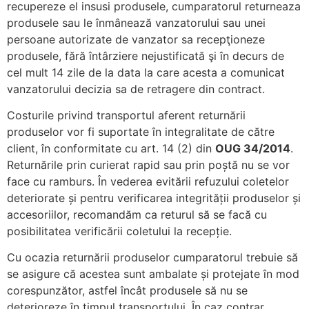
recupereze el insusi produsele, cumparatorul returneaza
produsele sau le înmânează vanzatorului sau unei
persoane autorizate de vanzator sa recepţioneze
produsele, fără întârziere nejustificată şi în decurs de
cel mult 14 zile de la data la care acesta a comunicat
vanzatorului decizia sa de retragere din contract.
Costurile privind transportul aferent returnării
produselor vor fi suportate în integralitate de către
client, în conformitate cu art. 14 (2) din
OUG 34/2014
.
Returnările prin curierat rapid sau prin poștă nu se vor
face cu ramburs. În vederea evitării refuzului coletelor
deteriorate și pentru verificarea integrității produselor și
accesoriilor, recomandăm ca returul să se facă cu
posibilitatea verificării coletului la recepție.
Cu ocazia returnării produselor cumparatorul trebuie să
se asigure că acestea sunt ambalate și protejate în mod
corespunzător, astfel încât produsele să nu se
deterioreze în timpul transportului. În caz contrar,