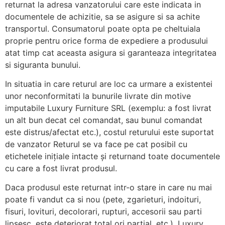
returnat la adresa vanzatorului care este indicata in
documentele de achizitie, sa se asigure si sa achite
transportul. Consumatorul poate opta pe cheltuiala
proprie pentru orice forma de expediere a produsului
atat timp cat aceasta asigura si garanteaza integritatea
si siguranta bunului.
In situatia in care returul are loc ca urmare a existentei
unor neconformitati la bunurile livrate din motive
imputabile Luxury Furniture SRL (exemplu: a fost livrat
un alt bun decat cel comandat, sau bunul comandat
este distrus/afectat etc.), costul returului este suportat
de vanzator Returul se va face pe cat posibil cu
etichetele inițiale intacte și returnand toate documentele
cu care a fost livrat produsul.
Daca produsul este returnat intr-o stare in care nu mai
poate fi vandut ca si nou (pete, zgarieturi, indoituri,
fisuri, lovituri, decolorari, rupturi, accesorii sau parti
lipsesc, este deteriorat total ori partial, etc.), Luxury