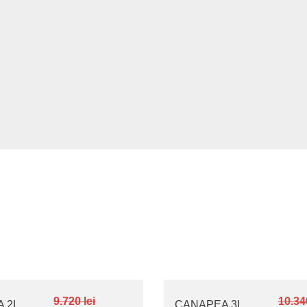
9.720
lei
10.3
 2L
CANAPEA 3L