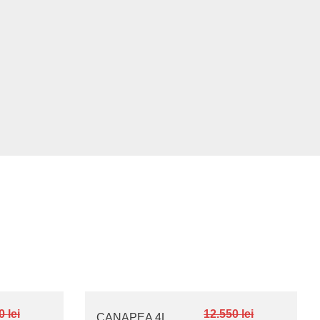
40
lei
12.550
lei
CANAPEA 4L