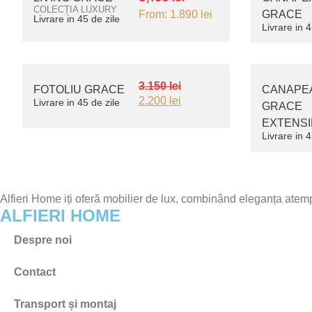
COLECȚIA
LUXURY
From:
1.890
lei
GRACE
Livrare in 45 de zile
Livrare in 4
3.150
lei
FOTOLIU GRACE
CANAPEA
2.200
lei
Livrare in 45 de zile
GRACE
EXTENSI
Livrare in 4
Alfieri Home iți oferă mobilier de lux, combinând eleganța atempo
ALFIERI HOME
Despre noi
Contact
Transport și montaj