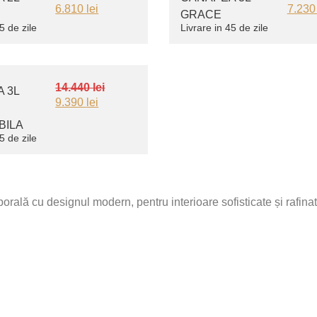
6.810
lei
7.23
GRACE
5 de zile
Livrare in 45 de zile
14.440
lei
 3L
9.390
lei
BILA
5 de zile
rală cu designul modern, pentru interioare sofisticate și rafinat