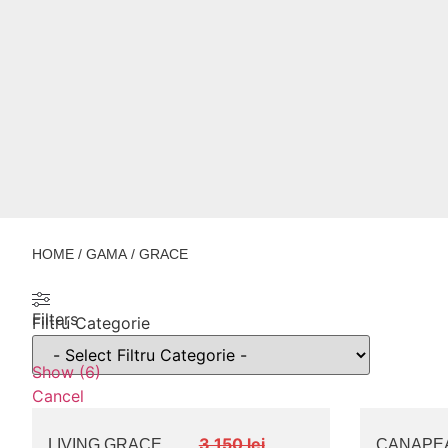
HOME
/ GAMA / GRACE
Filters
Filtru Categorie
Show
(
6
)
Cancel
3,150 lei
LIVING GRACE
CANAPEA