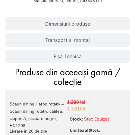
Masuta laterala, natura, ø48×45 cm
Dimensiuni produse
Transport si montaj
Fișă Tehnică
Produse din aceeași gamă /
colecție
1.390
lei
Scaun dining Harbo rotativ –
1.120
lei
Scaun dining rotativ, catifea,
ciupercă, picioare negre,
Stock:
Stoc Epuizat
HN1208
Următorul Stock:
Livrare in 20 de zile