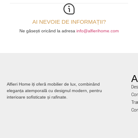
AI NEVOIE DE INFORMAȚII?
Ne găsești oricând la adresa
info@alfierihome.com
A
Alfieri Home iți oferă mobilier de lux, combinând
Des
eleganța atemporală cu designul modern, pentru
Con
interioare sofisticate și rafinate.
Tra
Con