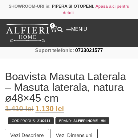
SHOWROOM-URI
în:
PIPERA SI OTOPENI
.
Apasă aici pentru
detalii.
0
MENIU
Suport telefonic:
0733021577
Boavista Masuta Laterala
– Masuta laterala, natura
ø48×45 cm
1.410
lei
1.130
lei
COD PRODUS:
2102111
BRAND:
ALFIERI HOME - HN
Vezi Descriere
Vezi Dimensiuni