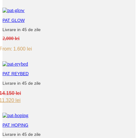
PAT GLOW
Livrare in 45 de zile
2,000 lei
From:
1.600
lei
PAT REYBED
Livrare in 45 de zile
14.150
lei
Original
Current
11.320
lei
price
price
was:
is:
14.150 lei.
11.320 lei.
PAT HOPING
Livrare in 45 de zile