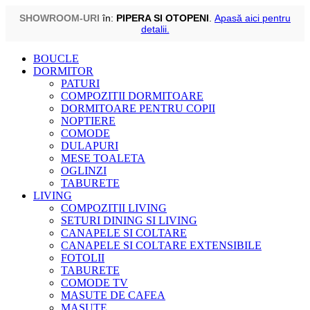
SHOWROOM-URI
în:
PIPERA SI OTOPENI
.
Apasă aici pentru
detalii.
Skip
BOUCLE
to
DORMITOR
content
PATURI
COMPOZITII DORMITOARE
DORMITOARE PENTRU COPII
NOPTIERE
COMODE
DULAPURI
MESE TOALETA
OGLINZI
TABURETE
LIVING
COMPOZITII LIVING
SETURI DINING SI LIVING
CANAPELE SI COLTARE
CANAPELE SI COLTARE EXTENSIBILE
FOTOLII
TABURETE
COMODE TV
MASUTE DE CAFEA
MASUTE