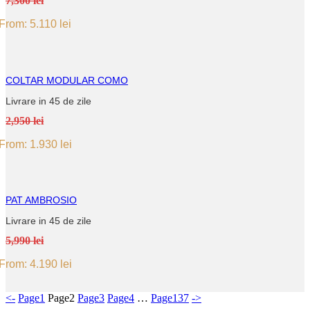
7,300 lei
From:
5.110
lei
COLTAR MODULAR COMO
Livrare in 45 de zile
2,950 lei
From:
1.930
lei
PAT AMBROSIO
Livrare in 45 de zile
5,990 lei
From:
4.190
lei
<-
Page
1
Page
2
Page
3
Page
4
…
Page
137
->