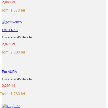
2,080 lei
From:
1.670
lei
PAT ENZO
Livrare in 45 de zile
2,870 lei
From:
2.300
lei
Pat AURA
Livrare in 45 de zile
2,200 lei
From:
1.760
lei