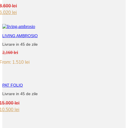
8.600
lei
Original
Current
6.020
lei
price
price
was:
is:
8.600 lei.
6.020 lei.
LIVING AMBROSIO
Livrare in 45 de zile
2,160 lei
From:
1.510
lei
PAT FOLIO
Livrare in 45 de zile
15.000
lei
Original
Current
10.500
lei
price
price
was:
is:
15.000 lei.
10.500 lei.