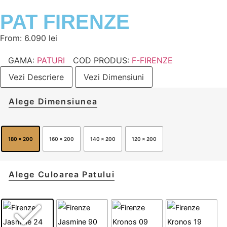
PAT FIRENZE
From:
6.090
lei
GAMA:
PATURI
COD PRODUS:
F-FIRENZE
Vezi Descriere
Vezi Dimensiuni
Alege Dimensiunea
180 x 200
160 x 200
140 x 200
120 x 200
Alege Culoarea Patului