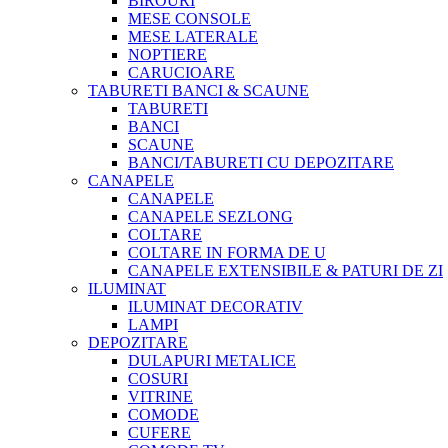
BIROURI
MESE CONSOLE
MESE LATERALE
NOPTIERE
CARUCIOARE
TABURETI BANCI & SCAUNE
TABURETI
BANCI
SCAUNE
BANCI/TABURETI CU DEPOZITARE
CANAPELE
CANAPELE
CANAPELE SEZLONG
COLTARE
COLTARE IN FORMA DE U
CANAPELE EXTENSIBILE & PATURI DE ZI
ILUMINAT
ILUMINAT DECORATIV
LAMPI
DEPOZITARE
DULAPURI METALICE
COSURI
VITRINE
COMODE
CUFERE