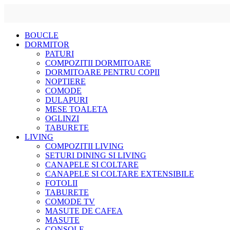
Skip
BOUCLE
to
DORMITOR
content
PATURI
COMPOZITII DORMITOARE
DORMITOARE PENTRU COPII
NOPTIERE
COMODE
DULAPURI
MESE TOALETA
OGLINZI
TABURETE
LIVING
COMPOZITII LIVING
SETURI DINING SI LIVING
CANAPELE SI COLTARE
CANAPELE SI COLTARE EXTENSIBILE
FOTOLII
TABURETE
COMODE TV
MASUTE DE CAFEA
MASUTE
CONSOLE