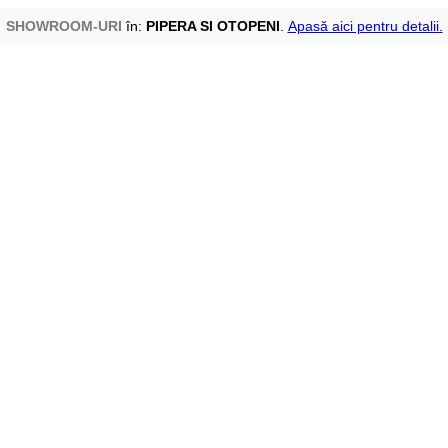
SHOWROOM-URI
în:
PIPERA SI OTOPENI
.
Apasă aici pentru detalii.