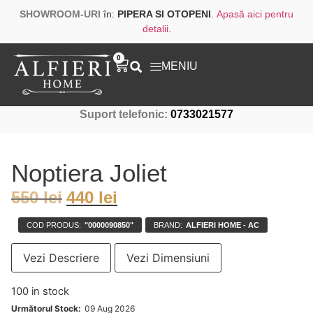
SHOWROOM-URI
în:
PIPERA SI OTOPENI
.
Apasă aici pentru
detalii.
0
MENIU
Suport telefonic:
0733021577
Noptiera Joliet
550
lei
440
lei
COD PRODUS:
"0000090850"
BRAND:
ALFIERI HOME - AC
Vezi Descriere
Vezi Dimensiuni
100 in stock
Următorul Stock:
09 Aug 2026