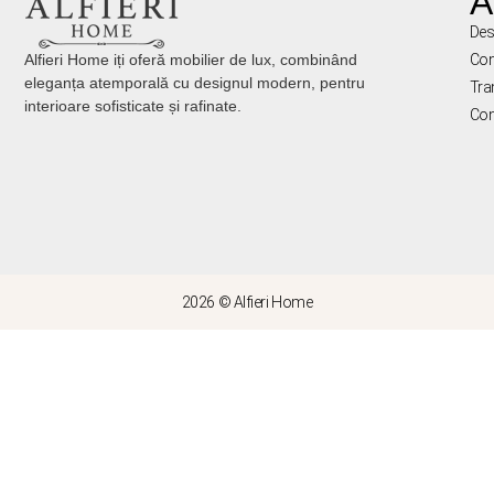
A
Des
Alfieri Home iți oferă mobilier de lux, combinând
Con
eleganța atemporală cu designul modern, pentru
Tra
interioare sofisticate și rafinate.
Con
2026 © Alfieri Home